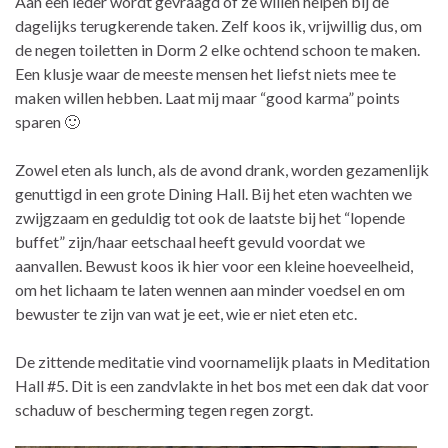
Aan een ieder wordt gevraagd of ze willen helpen bij de
dagelijks terugkerende taken. Zelf koos ik, vrijwillig dus, om
de negen toiletten in Dorm 2 elke ochtend schoon te maken.
Een klusje waar de meeste mensen het liefst niets mee te
maken willen hebben. Laat mij maar “good karma” points
sparen 🙂
Zowel eten als lunch, als de avond drank, worden gezamenlijk
genuttigd in een grote Dining Hall. Bij het eten wachten we
zwijgzaam en geduldig tot ook de laatste bij het “lopende
buffet” zijn/haar eetschaal heeft gevuld voordat we
aanvallen. Bewust koos ik hier voor een kleine hoeveelheid,
om het lichaam te laten wennen aan minder voedsel en om
bewuster te zijn van wat je eet, wie er niet eten etc.
De zittende meditatie vind voornamelijk plaats in Meditation
Hall #5. Dit is een zandvlakte in het bos met een dak dat voor
schaduw of bescherming tegen regen zorgt.