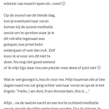
wikkels van muesli repen etc. vond 🙂
Op de avond van de tiende dag,
kon je eventueel naar voren
komen bij de avond meditatie
sessie om te spreken waar je in
dit retraite tegenaan was
gelopen, hoe je het hebt
ondergaan of wat dan ook. Zelf
koos ik ervoor om dit niet te
doen. Nu nog niet goed wetend
of ik mijn Ego daar nou een plezier mee deed of juist niet 🙂
Wat er wel gezegd is, hou ik voor me. Mijn buurman die al tien
dagen naast me zat ging echter wel naar voren en sprak in het
Engels: “Hello, I am Ami, from Amsterdam, this is…..”
Afijn… na de laatste nacht en een korte ochtend meditatie
sessie, mocht de stilte verbroken worden. Dus ik stel me, in