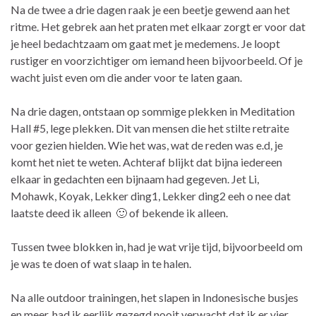
Na de twee a drie dagen raak je een beetje gewend aan het
ritme. Het gebrek aan het praten met elkaar zorgt er voor dat
je heel bedachtzaam om gaat met je medemens. Je loopt
rustiger en voorzichtiger om iemand heen bijvoorbeeld. Of je
wacht juist even om die ander voor te laten gaan.
Na drie dagen, ontstaan op sommige plekken in Meditation
Hall #5, lege plekken. Dit van mensen die het stilte retraite
voor gezien hielden. Wie het was, wat de reden was e.d, je
komt het niet te weten. Achteraf blijkt dat bijna iedereen
elkaar in gedachten een bijnaam had gegeven. Jet Li,
Mohawk, Koyak, Lekker ding1, Lekker ding2 eeh o nee dat
laatste deed ik alleen 🙂 of bekende ik alleen.
Tussen twee blokken in, had je wat vrije tijd, bijvoorbeeld om
je was te doen of wat slaap in te halen.
Na alle outdoor trainingen, het slapen in Indonesische busjes
en meer, had ik eerlijk gezegd nooit verwacht dat ik er vier