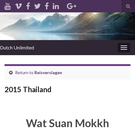
Tog
sear
for
Dutch Unlimited
Togg
navig
Return to
Reisverslagen
2015 Thailand
Wat Suan Mokkh