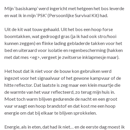
Mijn ‘basiskamp’ werd ingericht met hetgeen het bos leverde
en wat ik in mijn ‘PSK’ (Persoonlijke Survival Kit) had.
Uit de kit wat touw gehaald. Uit het bos een hoop forse
boomtakken, wat gedroogd gras (ja ik had ook stro/hooi
kunnen zeggen) en flinke lading gebladerde takken voor het
bed en uiteraard voor isolatie en regenbescherming (hakken
met dat mes <eg>, vergeet je zwitserse inklapmesje maar).
Het hout dat ik niet voor de bouw kon gebruiken werd
ingezet voor het signaalvuur of het gewone kampvuur of de
hitte reflector. Dat laatste is zeg maar een klein muurtje die
de warmte van het vuur reflecteerd, zo terug mijn huis in.
Moet toch warm blijven gedurende de nacht en een groot
vuur vraagt een hoop brandstof en dat kost me een hoop
energie om dat bij elkaar te blijven sprokkelen.
Energie, als in eten, dat had ik niet… en de eerste dag moest ik