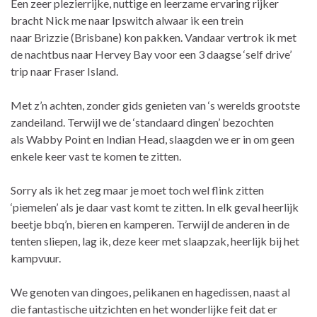
Een zeer plezierrijke, nuttige en leerzame ervaring rijker
bracht Nick me naar Ipswitch alwaar ik een trein
naar Brizzie (Brisbane) kon pakken. Vandaar vertrok ik met
de nachtbus naar Hervey Bay voor een 3 daagse ‘self drive’
trip naar Fraser Island.
Met z’n achten, zonder gids genieten van ‘s werelds grootste
zandeiland. Terwijl we de ‘standaard dingen’ bezochten
als Wabby Point en Indian Head, slaagden we er in om geen
enkele keer vast te komen te zitten.
Sorry als ik het zeg maar je moet toch wel flink zitten
‘piemelen’ als je daar vast komt te zitten. In elk geval heerlijk
beetje bbq’n, bieren en kamperen. Terwijl de anderen in de
tenten sliepen, lag ik, deze keer met slaapzak, heerlijk bij het
kampvuur.
We genoten van dingoes, pelikanen en hagedissen, naast al
die fantastische uitzichten en het wonderlijke feit dat er