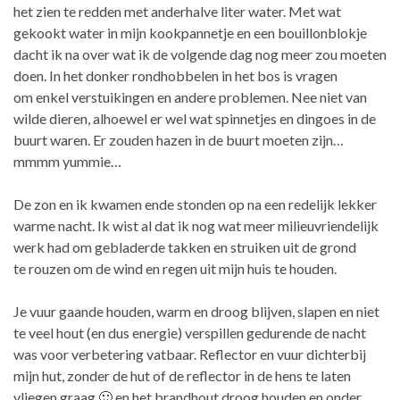
het zien te redden met anderhalve liter water. Met wat
gekookt water in mijn kookpannetje en een bouillonblokje
dacht ik na over wat ik de volgende dag nog meer zou moeten
doen. In het donker rondhobbelen in het bos is vragen
om enkel verstuikingen en andere problemen. Nee niet van
wilde dieren, alhoewel er wel wat spinnetjes en dingoes in de
buurt waren. Er zouden hazen in de buurt moeten zijn…
mmmm yummie…
De zon en ik kwamen ende stonden op na een redelijk lekker
warme nacht. Ik wist al dat ik nog wat meer milieuvriendelijk
werk had om gebladerde takken en struiken uit de grond
te rouzen om de wind en regen uit mijn huis te houden.
Je vuur gaande houden, warm en droog blijven, slapen en niet
te veel hout (en dus energie) verspillen gedurende de nacht
was voor verbetering vatbaar. Reflector en vuur dichterbij
mijn hut, zonder de hut of de reflector in de hens te laten
vliegen graag 🙂 en het brandhout droog houden en onder