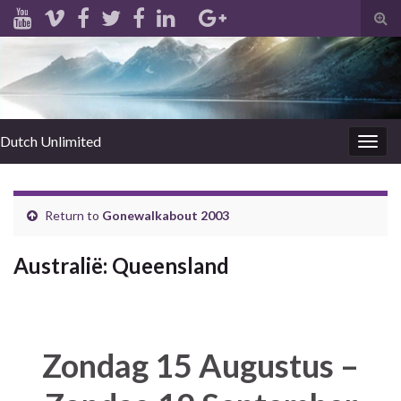
Tog
sear
for
Dutch Unlimited
Togg
navig
Return to
Gonewalkabout 2003
Australië: Queensland
Zondag 15 Augustus –