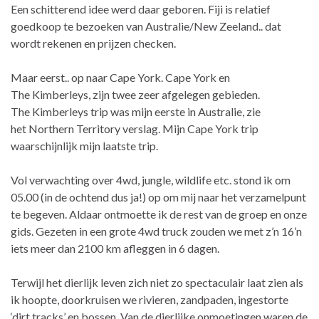
Een schitterend idee werd daar geboren. Fiji is relatief
goedkoop te bezoeken van Australie/New Zeeland.. dat
wordt rekenen en prijzen checken.
Maar eerst.. op naar Cape York. Cape York en
The Kimberleys, zijn twee zeer afgelegen gebieden.
The Kimberleys trip was mijn eerste in Australie, zie
het Northern Territory verslag. Mijn Cape York trip
waarschijnlijk mijn laatste trip.
Vol verwachting over 4wd, jungle, wildlife etc. stond ik om
05.00 (in de ochtend dus ja!) op om mij naar het verzamelpunt
te begeven. Aldaar ontmoette ik de rest van de groep en onze
gids. Gezeten in een grote 4wd truck zouden we met z’n 16’n
iets meer dan 2100 km afleggen in 6 dagen.
Terwijl het dierlijk leven zich niet zo spectaculair laat zien als
ik hoopte, doorkruisen we rivieren, zandpaden, ingestorte
‘dirt tracks’ en bossen. Van de dierlijke onmoetingen waren de