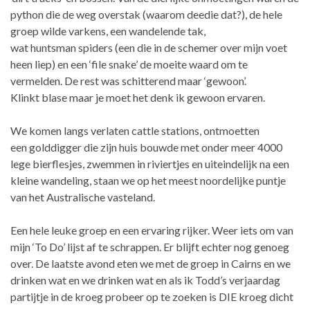
python die de weg overstak (waarom deedie dat?), de hele
groep wilde varkens, een wandelende tak,
wat huntsman spiders (een die in de schemer over mijn voet
heen liep) en een ‘file snake’ de moeite waard om te
vermelden. De rest was schitterend maar ‘gewoon’.
Klinkt blase maar je moet het denk ik gewoon ervaren.
We komen langs verlaten cattle stations, ontmoetten
een golddigger die zijn huis bouwde met onder meer 4000
lege bierflesjes, zwemmen in riviertjes en uiteindelijk na een
kleine wandeling, staan we op het meest noordelijke puntje
van het Australische vasteland.
Een hele leuke groep en een ervaring rijker. Weer iets om van
mijn ‘To Do’ lijst af te schrappen. Er blijft echter nog genoeg
over. De laatste avond eten we met de groep in Cairns en we
drinken wat en we drinken wat en als ik Todd’s verjaardag
partijtje in de kroeg probeer op te zoeken is DIE kroeg dicht