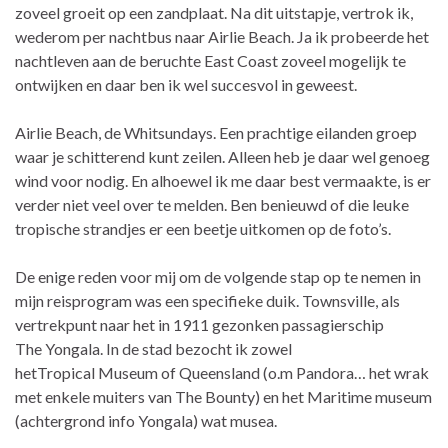
zoveel groeit op een zandplaat. Na dit uitstapje, vertrok ik,
wederom per nachtbus naar Airlie Beach. Ja ik probeerde het
nachtleven aan de beruchte East Coast zoveel mogelijk te
ontwijken en daar ben ik wel succesvol in geweest.
Airlie Beach, de Whitsundays. Een prachtige eilanden groep
waar je schitterend kunt zeilen. Alleen heb je daar wel genoeg
wind voor nodig. En alhoewel ik me daar best vermaakte, is er
verder niet veel over te melden. Ben benieuwd of die leuke
tropische strandjes er een beetje uitkomen op de foto’s.
De enige reden voor mij om de volgende stap op te nemen in
mijn reisprogram was een specifieke duik. Townsville, als
vertrekpunt naar het in 1911 gezonken passagierschip
The Yongala. In de stad bezocht ik zowel
hetTropical Museum of Queensland (o.m Pandora… het wrak
met enkele muiters van The Bounty) en het Maritime museum
(achtergrond info Yongala) wat musea.