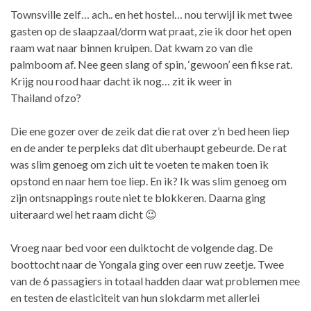
Townsville zelf… ach.. en het hostel… nou terwijl ik met twee
gasten op de slaapzaal/dorm wat praat, zie ik door het open
raam wat naar binnen kruipen. Dat kwam zo van die
palmboom af. Nee geen slang of spin, ‘gewoon’ een fikse rat.
Krijg nou rood haar dacht ik nog… zit ik weer in
Thailand ofzo?
Die ene gozer over de zeik dat die rat over z’n bed heen liep
en de ander te perpleks dat dit uberhaupt gebeurde. De rat
was slim genoeg om zich uit te voeten te maken toen ik
opstond en naar hem toe liep. En ik? Ik was slim genoeg om
zijn ontsnappings route niet te blokkeren. Daarna ging
uiteraard wel het raam dicht 😉
Vroeg naar bed voor een duiktocht de volgende dag. De
boottocht naar de Yongala ging over een ruw zeetje. Twee
van de 6 passagiers in totaal hadden daar wat problemen mee
en testen de elasticiteit van hun slokdarm met allerlei