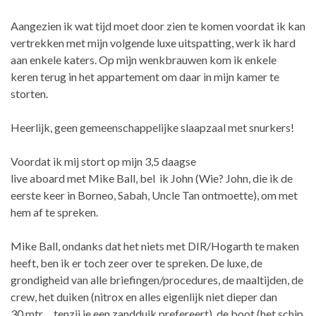
Aangezien ik wat tijd moet door zien te komen voordat ik kan
vertrekken met mijn volgende luxe uitspatting, werk ik hard
aan enkele katers. Op mijn wenkbrauwen kom ik enkele
keren terug in het appartement om daar in mijn kamer te
storten.
Heerlijk, geen gemeenschappelijke slaapzaal met snurkers!
Voordat ik mij stort op mijn 3,5 daagse
live aboard met Mike Ball, bel ik John (Wie? John, die ik de
eerste keer in Borneo, Sabah, Uncle Tan ontmoette), om met
hem af te spreken.
Mike Ball, ondanks dat het niets met DIR/Hogarth te maken
heeft, ben ik er toch zeer over te spreken. De luxe, de
grondigheid van alle briefingen/procedures, de maaltijden, de
crew, het duiken (nitrox en alles eigenlijk niet dieper dan
30 mtr… tenzij je een zandduik prefereert), de boot (het schip