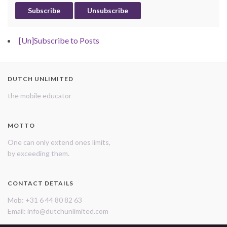
[Un]Subscribe to Posts
DUTCH UNLIMITED
the mobile educator
MOTTO
One can only extend ones limits,
by exceeding them.
CONTACT DETAILS
Mob: +31 6 44 80 82 63
Email: info@dutchunlimited.com