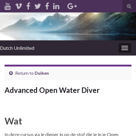
Tog
sear
for
Dutch Unlimited
Togg
navig
Return to
Duiken
Advanced Open Water Diver
Wat
In deze cursus ga je dieper in op de stof die je in je Open