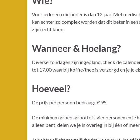
Wie?
Voor iedereen die ouder is dan 12 jaar. Met medisc
kan echter zo complex worden dat dit beter in een 
zijn recht komt.
Wanneer & Hoelang?
Diverse zondagen zijn ingepland, check de calender
tot 17.00 waarbij koffie/thee is verzorgd en je je
Hoeveel?
De prijs per persoon bedraagt € 95.
De minimum groepsgrootte is vier personen en je 
alleen bent, delen we je in overleg in bij één of me
Je hebt wellicht mogelijkheden voor privé-les of i