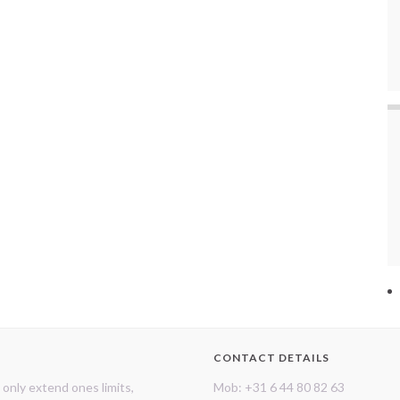
O
CONTACT DETAILS
only extend ones limits,
Mob: +31 6 44 80 82 63