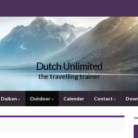
Dutch Unlimited
the travelling trainer
Duiken
Outdoor
Calender
Contact
Down
I