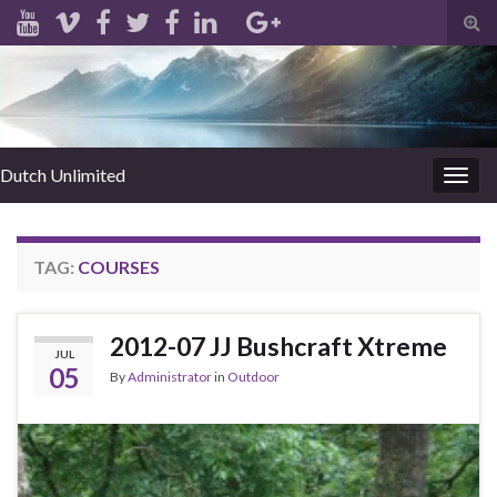
Tog
sear
for
Dutch Unlimited
Togg
navig
TAG:
COURSES
2012-07 JJ Bushcraft Xtreme
JUL
05
By
Administrator
in
Outdoor